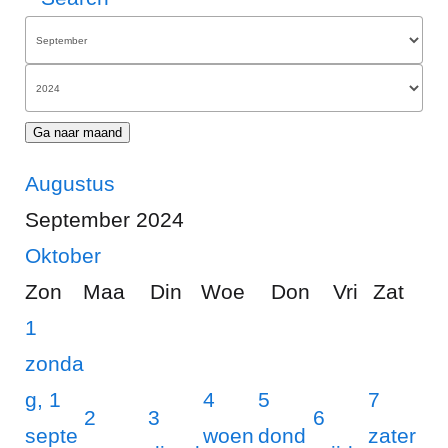
Ga naar maand
Augustus
September 2024
Oktober
Zon
Maa
Din
Woe
Don
Vri
Zat
1
zonda
g, 1
4
5
7
2
3
6
septe
woen
dond
zater