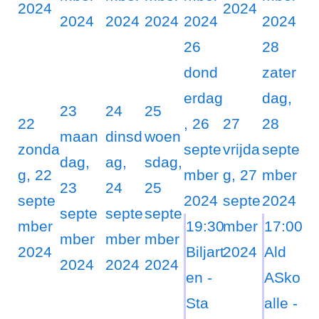
2024
2024
2024
2024
2024
2024
2024
26
28
dond
zater
erdag
dag,
23
24
25
22
, 26
27
28
maan
dinsd
woen
zonda
septe
vrijda
septe
dag,
ag,
sdag,
g, 22
mber
g, 27
mber
23
24
25
septe
2024
septe
2024
septe
septe
septe
mber
19:30
mber
17:00
mber
mber
mber
2024
Biljart
2024
Ald
2024
2024
2024
en -
ASko
Sta
alle -