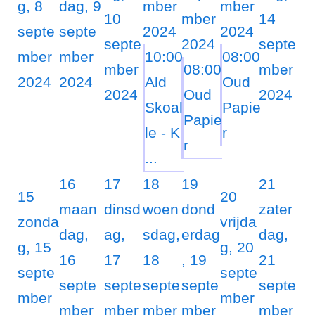
g, 8
dag, 9
mber
mber
10
mber
14
septe
septe
2024
2024
septe
2024
septe
mber
mber
10:00
08:00
mber
08:00
mber
2024
2024
Ald
Oud
2024
Oud
2024
Skoal
Papie
Papie
le - K
r
r
...
16
17
18
19
21
15
20
maan
dinsd
woen
dond
zater
zonda
vrijda
dag,
ag,
sdag,
erdag
dag,
g, 15
g, 20
16
17
18
, 19
21
septe
septe
septe
septe
septe
septe
septe
mber
mber
mber
mber
mber
mber
mber