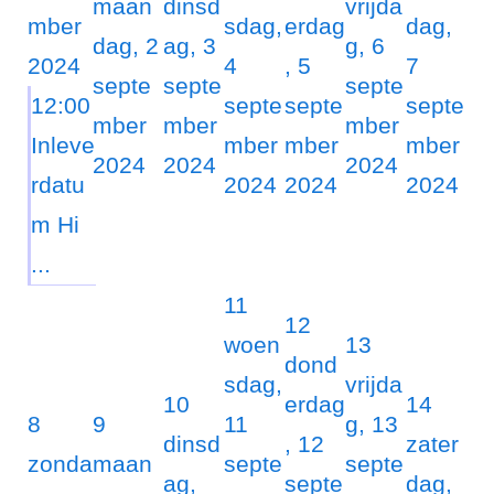
maan
dinsd
vrijda
mber
sdag,
erdag
dag,
dag, 2
ag, 3
g, 6
2024
4
, 5
7
septe
septe
septe
12:00
septe
septe
septe
mber
mber
mber
Inleve
mber
mber
mber
2024
2024
2024
rdatu
2024
2024
2024
m Hi
...
11
12
woen
13
dond
sdag,
vrijda
10
erdag
14
8
9
11
g, 13
dinsd
, 12
zater
zonda
maan
septe
septe
ag,
septe
dag,