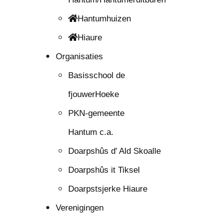
Hantumhuizen
Hiaure
Organisaties
Basisschool de
fjouwerHoeke
PKN-gemeente
Hantum c.a.
Doarpshûs d' Ald Skoalle
Doarpshûs it Tiksel
Doarpstsjerke Hiaure
Verenigingen