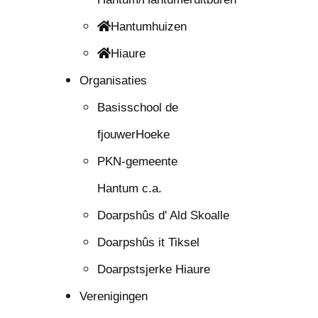
Hantumhuizen
Hiaure
Organisaties
Basisschool de
fjouwerHoeke
PKN-gemeente
Hantum c.a.
Doarpshûs d' Ald Skoalle
Doarpshûs it Tiksel
Doarpstsjerke Hiaure
Verenigingen