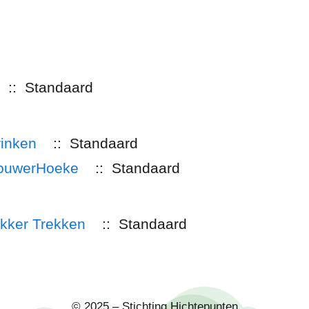
:: Standaard
rinken
:: Standaard
fjouwerHoeke
:: Standaard
ekker Trekken
:: Standaard
© 2025 – Stichting Hichtepunten