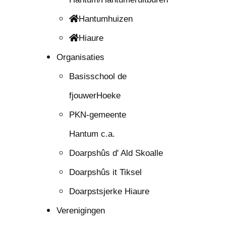
Hantumhuizen
Hiaure
Organisaties
Basisschool de
fjouwerHoeke
PKN-gemeente
Hantum c.a.
Doarpshûs d' Ald Skoalle
Doarpshûs it Tiksel
Doarpstsjerke Hiaure
Verenigingen