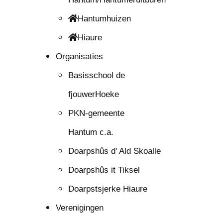
Hantumhuizen
Hiaure
Organisaties
Basisschool de
fjouwerHoeke
PKN-gemeente
Hantum c.a.
Doarpshûs d' Ald Skoalle
Doarpshûs it Tiksel
Doarpstsjerke Hiaure
Verenigingen