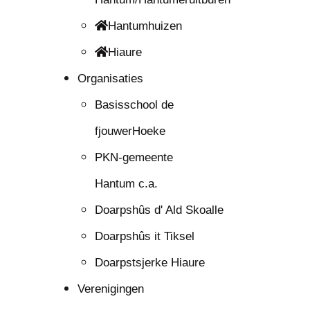
Hantumhuizen
Hiaure
Organisaties
Basisschool de
fjouwerHoeke
PKN-gemeente
Hantum c.a.
Doarpshûs d' Ald Skoalle
Doarpshûs it Tiksel
Doarpstsjerke Hiaure
Verenigingen