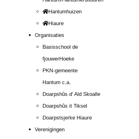
Hantumhuizen
Hiaure
Organisaties
Basisschool de
fjouwerHoeke
PKN-gemeente
Hantum c.a.
Doarpshûs d' Ald Skoalle
Doarpshûs it Tiksel
Doarpstsjerke Hiaure
Verenigingen