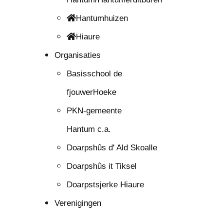
Hantumhuizen
Hiaure
Organisaties
Basisschool de
fjouwerHoeke
PKN-gemeente
Hantum c.a.
Doarpshûs d' Ald Skoalle
Doarpshûs it Tiksel
Doarpstsjerke Hiaure
Verenigingen