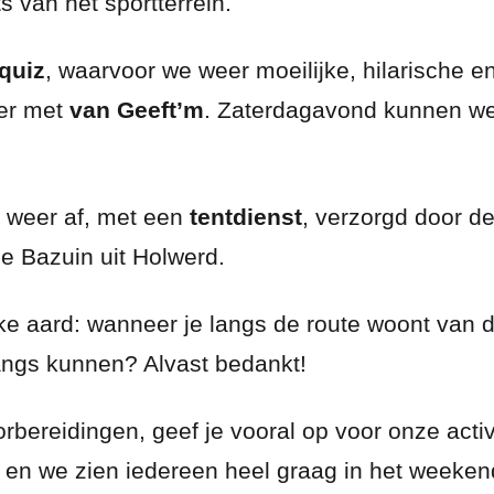
s van het sportterrein.
quiz
, waarvoor we weer moeilijke, hilarische 
oer met
van Geeft’m
. Zaterdagavond kunnen we
l weer af, met een
tentdienst
, verzorgd door 
e Bazuin uit Holwerd.
 aard: wanneer je langs de route woont van de o
angs kunnen? Alvast bedankt!
bereidingen, geef je vooral op voor onze activi
en we zien iedereen heel graag in het weekend 