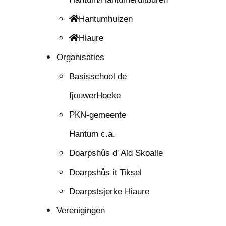
Hantumhuizen
Hiaure
Organisaties
Basisschool de
fjouwerHoeke
PKN-gemeente
Hantum c.a.
Doarpshûs d' Ald Skoalle
Doarpshûs it Tiksel
Doarpstsjerke Hiaure
Verenigingen