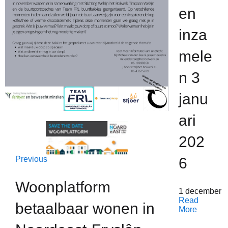
en
inza
mele
n 3
janu
ari
202
Previous
6
Woonplatform
1 december 
Read
betaalbaar wonen in
More