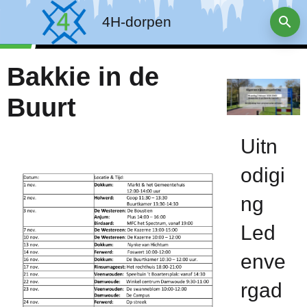
4H-dorpen
Bakkie in de
Buurt
Uitn
odigi
ng
Led
enve
rgad