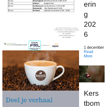
erin
g
202
6
1 december 
Read
More
Kers
tbom