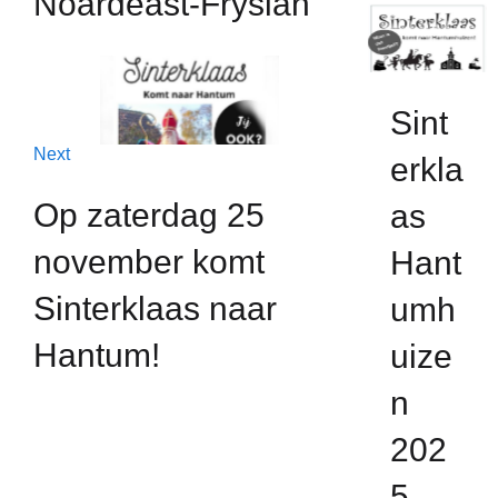
Noardeast-Fryslân
Sint
Next
erkla
Op zaterdag 25
as
november komt
Hant
Sinterklaas naar
umh
Hantum!
uize
n
202
5